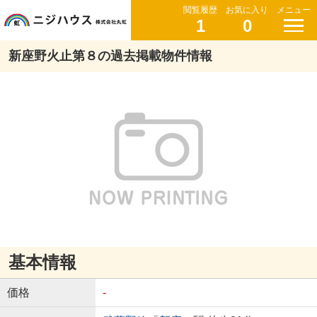
閲覧履歴
お気に入り
メニュー
1
0
新座野火止第８の過去掲載物件情報
基本情報
価格
-