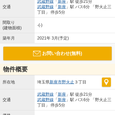
武蔵野線
「
新座
」駅 徒歩21分
交通
武蔵野線
「
新座
」駅 バス6分 「野火止三
丁目」 停歩5分
間取り
-(-)
(建物面積)
築年月
2021年 3月(予定)
お問い合わせ(無料)
物件概要
所在地
埼玉県
新座市
野火止
３丁目
武蔵野線
「
新座
」駅 徒歩21分
交通
武蔵野線
「
新座
」駅 バス6分 「野火止三
丁目」 停歩5分