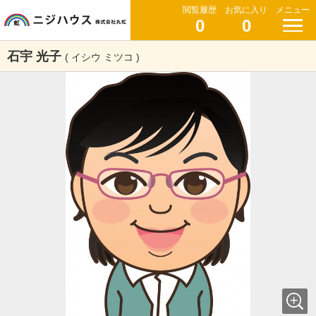
閲覧履歴
お気に入り
メニュー
0
0
石宇 光子
( イシウ ミツコ )