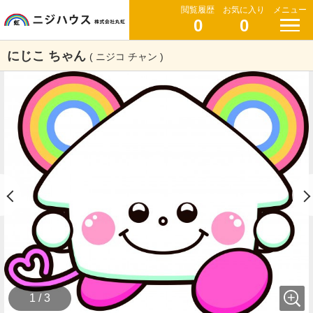
閲覧履歴
お気に入り
メニュー
0
0
にじこ ちゃん
( ニジコ チャン )
1 / 3