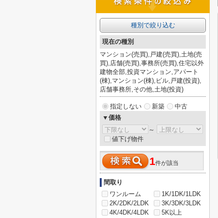
種別で絞り込む
現在の種別
マンション(売買),戸建(売買),土地(売
買),店舗(売買),事務所(売買),住宅以外
建物全部,投資マンション,アパート
(棟),マンション(棟),ビル,戸建(投資),
店舗事務所,その他,土地(投資)
指定しない
新築
中古
▼価格
～
値下げ物件
1
件が該当
間取り
ワンルーム
1K/1DK/1LDK
2K/2DK/2LDK
3K/3DK/3LDK
4K/4DK/4LDK
5K以上