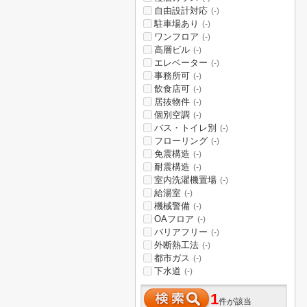
自由設計対応
(-)
駐車場あり
(-)
ワンフロア
(-)
高層ビル
(-)
エレベーター
(-)
事務所可
(-)
飲食店可
(-)
居抜物件
(-)
個別空調
(-)
バス・トイレ別
(-)
フローリング
(-)
免震構造
(-)
耐震構造
(-)
室内洗濯機置場
(-)
給湯室
(-)
機械警備
(-)
OAフロア
(-)
バリアフリー
(-)
外断熱工法
(-)
都市ガス
(-)
下水道
(-)
1
件が該当