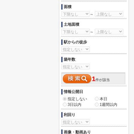
面積
～
土地面積
～
駅からの徒歩
築年数
1
件が該当
情報公開日
指定しない
本日
3日以内
1週間以内
利回り
画像・動画あり