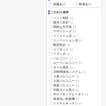
画像あり
動画あり
こだわり条件
ペット相談
(-)
陽当り良好
(-)
閑静な住宅地
(-)
デザイナーズ
(-)
リフォーム済
(-)
リノベーション済
(-)
眺望良好
(-)
メゾネット
(-)
ベランダ
(-)
バルコニー
(-)
ルーフバルコニー
(-)
オール電化
(-)
24時間換気システム
(-)
２面バルコニー
(-)
３面バルコニー
(-)
両面バルコニー
(-)
外観タイル張り
(-)
IHクッキングヒーター
(-)
食器洗い乾燥機
(-)
システムキッチン
(-)