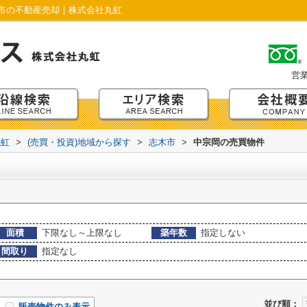
市の不動産売却｜株式会社丸虹
営
丸虹
>
(売買・投資)地域から探す
>
志木市
>
中宗岡の売買物件
面積
下限なし～上限なし
築年数
指定しない
間取り
指定なし
並び順：
販売物件のみ表示