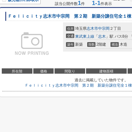
1
1-1
該当公開件数
件
件表示
Ｆｅｌｉｃｉｔｙ志木市中宗岡 第２期 新築分譲住宅全１棟
埼玉県
志木市
中宗岡
２丁目
住所
交通
東武東上線
「
志木
」駅 バス8分 
新築
2階建
木造
築年
階数
構造
所在階
価格
間取り
建物面積
過去に掲載していた物件です。
Ｆｅｌｉｃｉｔｙ志木市中宗岡 第２期 新築分譲住宅全１棟