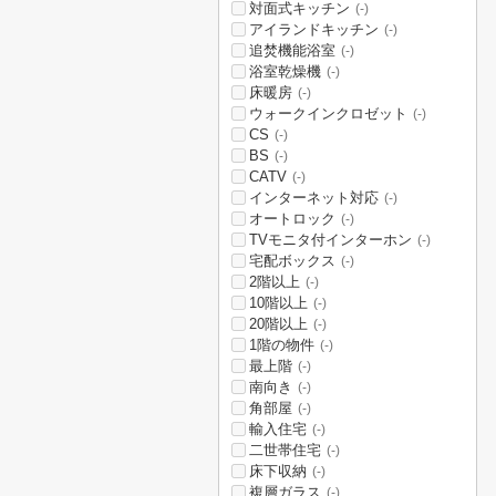
対面式キッチン
(-)
アイランドキッチン
(-)
追焚機能浴室
(-)
浴室乾燥機
(-)
床暖房
(-)
ウォークインクロゼット
(-)
CS
(-)
BS
(-)
CATV
(-)
インターネット対応
(-)
オートロック
(-)
TVモニタ付インターホン
(-)
宅配ボックス
(-)
2階以上
(-)
10階以上
(-)
20階以上
(-)
1階の物件
(-)
最上階
(-)
南向き
(-)
角部屋
(-)
輸入住宅
(-)
二世帯住宅
(-)
床下収納
(-)
複層ガラス
(-)