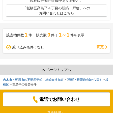
現在販売物件情報がありません。
「板橋区高島平４丁目の新築一戸建」への
お問い合わせはこちら
1
0
1～1
該当物件数
件
販売数
件
件を表示
変更
絞り込み条件：
なし
ページトップへ
志木市・朝霞市の不動産売却｜株式会社丸虹
>
(売買・投資)地域から探す
>
板
橋区
>
高島平の売買物件
電話でお問い合わせ
営業時間：