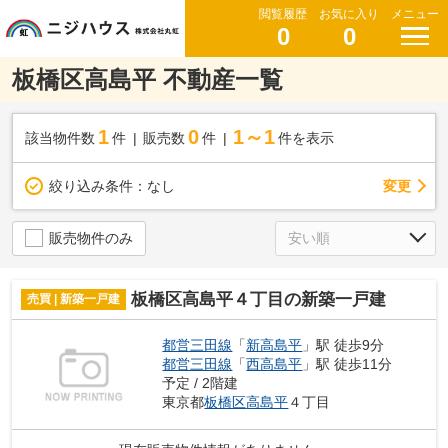
閲覧履歴
お気に入り
メニュー
0
0
板橋区高島平 不動産一覧
1
0
1～1
該当物件数
件
販売数
件
件を表示
変更
絞り込み条件：
なし
販売物件のみ
板橋区高島平４丁目の新築一戸建
売買 | 新築一戸建
都営三田線
「
新高島平
」駅 徒歩9分
都営三田線
「
西高島平
」駅 徒歩11分
予定 / 2階建
東京都
板橋区
高島平
４丁目