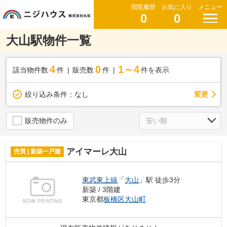
閲覧履歴
お気に入り
メニュー
0
0
大山駅物件一覧
4
0
1～4
該当物件数
件
販売数
件
件を表示
変更
絞り込み条件：
なし
販売物件のみ
アイマーレ大山
売買 | 新築一戸建
東武東上線
「
大山
」駅 徒歩3分
新築 / 3階建
東京都
板橋区
大山町