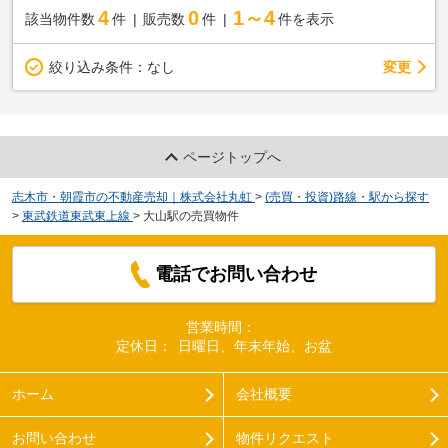
4
0
1～4
該当物件数
件
販売数
件
件を表示
変更
絞り込み条件：
なし
ページトップへ
志木市・朝霞市の不動産売却｜株式会社丸虹
>
(売買・投資)路線・駅から探す
>
東武鉄道東武東上線
>
大山駅の売買物件
電話でお問い合わせ
営業時間：
定休日：
日曜日、年末年始、お盆
ホーム
会社概要
お問い合わせ
物件リクエスト