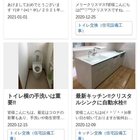
あけましておめでとうございま
メリークリスマス‼皆様こんにち
すヾ(＠＾(∞)＾＠)ノ２０２１年も
は(*^▽^*)クリスマスですね。チ
どうぞよろしくお願い致します。
キンとケーキは召し上がりました
2021-01-01
2020-12-25
新しい...
か？...
トイレ交換（住宅設備工
事）
トイレ横の手洗いは重
最新キッチン‼クリスタ
要‼
ルシンクに自動水栓‼
皆様こんにちは。最近はコロナの
皆様こんにちはo(〃＾▽＾〃)o寒
影響もあり、手洗いや衛生管理等
い日が続いておりますが如何お過
は今まで以上に気になる、気にさ
ごしでしょうか？私は徐々に師走
2020-12-15
2020-12-09
れる時代に...
という...
トイレ交換（住宅設備工
キッチン交換（住宅設備工
事）
事）