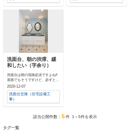
洗面台、朝の渋滞、緩
和したい（字余り）
洗面台は朝の混雑必須ですよね‼
道路でもそうですけど、必ずと言
っていいほど渋滞するポイントが
2020-12-07
あるかと思...
洗面台交換（住宅設備工
事）
5
該当公開件数：
件
1～5
件を表示
タグ一覧