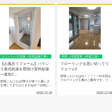
ユニットバス交換（住宅設備工事）
和室→洋室変更（内装工事）
【お風呂リフォーム】バラン
フローリングを思い切ってリ
ス釜式給湯を壁掛け室外給湯
フォーム‼
へ進化‼...
皆様こんにちはo(〃＾▽＾〃)o今回は
フローリング工事のご案内です。フロ
皆様こんにちは‼寒さが徐々に厳しさ
ーリング工事はただただ床を張...
を増してきておりますねo(^-^)o特に朝
は起きるのに苦労しますが...
2020-12-25
2020-12-0