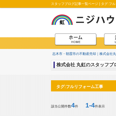
志木市・朝霞市の不動産売却｜株式会社
株式会社 丸虹のスタッフブロ
タグ:フルリフォーム工事
4
1-4
該当公開件数
件
件表示