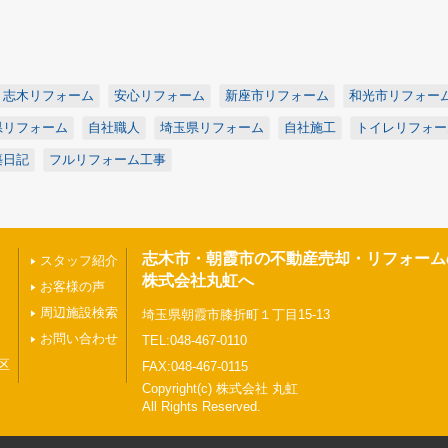
志木リフォーム
安心リフォーム
新座市リフォーム
和光市リフォー
県リフォーム
自社職人
埼玉県リフォーム
自社施工
トイレリフォー
築日記
フルリフォーム工事
志木市・朝霞市の不動産売却・リフォーム
スタッフ紹介
株式会社丸虹へ
お客様の声
周辺施設検索
埼玉県朝霞市膝折町１丁目15-13
お問い合わせ
TEL:048-467-0110
区
FAX:048-467-0115
Copyright(c) 株式会社 丸虹
All Rights Reserved.