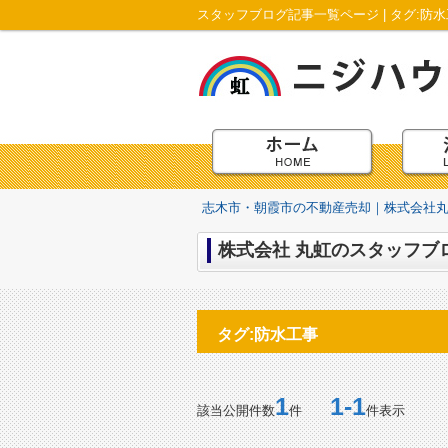
スタッフブログ記事一覧ページ | タグ:
志木市・朝霞市の不動産売却｜株式会社
株式会社 丸虹のスタッフブロ
タグ:防水工事
1
1-1
該当公開件数
件
件表示