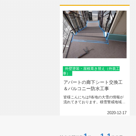
外壁塗装・屋根葺き替え（外装工
事）
アパートの廊下シート交換工
＆バルコニー防水工事
皆様こんにちは‼各地の大雪の情報が
流れてきております。積雪警戒地域の
方はどうぞお気を付けくださいませ...
2020-12-17