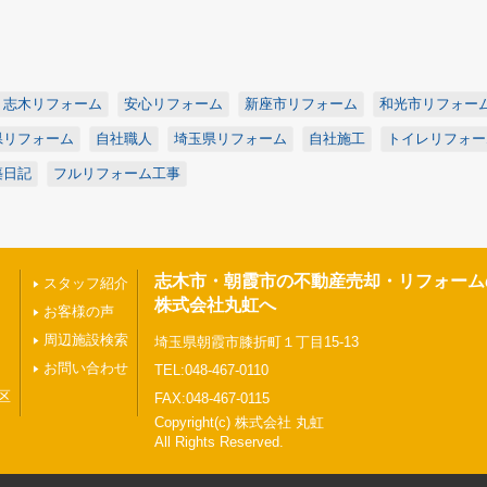
志木リフォーム
安心リフォーム
新座市リフォーム
和光市リフォー
県リフォーム
自社職人
埼玉県リフォーム
自社施工
トイレリフォー
築日記
フルリフォーム工事
志木市・朝霞市の不動産売却・リフォーム
スタッフ紹介
株式会社丸虹へ
お客様の声
周辺施設検索
埼玉県朝霞市膝折町１丁目15-13
お問い合わせ
TEL:048-467-0110
区
FAX:048-467-0115
Copyright(c) 株式会社 丸虹
All Rights Reserved.