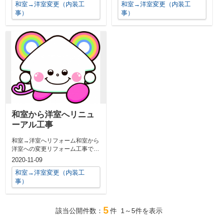
和室→洋室変更（内装工
和室→洋室変更（内装工
事）
事）
和室から洋室へリニュ
ーアル工事
和室→洋室へリフォーム和室から
洋室への変更リフォーム工事で
す。中古マンションで多くご相談
2020-11-09
いただくリフ...
和室→洋室変更（内装工
事）
5
該当公開件数：
件
1～5
件を表示