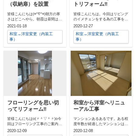
（収納扉）を設置
トリフォーム‼
皆様こんにちは(≡^∇^≡)朝方の寒
皆様こんにちは。今回はリビング
さはどこへやら。朝霞は昼間は暖
のイメチェンをする為の工事を受
かいですねo(〃＾▽＾〃)o寒さ
注させて頂きましたのでご紹介さ
2021-01-18
2020-12-27
の...
せて頂きま...
和室→洋室変更（内装工
和室→洋室変更（内装工
事）
事）
フローリングを思い切
和室から洋室へリニュ
ってリフォーム‼
ーアル工事
皆様こんにちはo(〃＾▽＾〃)o今
マンションあるあるです。ある程
回はフローリング工事のご案内で
度年数が経過したマンションは
す。フローリング工事はただただ
LDKと隣接する居室が和室である
2020-12-09
2020-12-08
床を張...
パターンが...