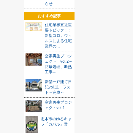
らせ
おすすめ記事
住宅業界直近重
要トピック！！
新型コロナウィ
ルスによる住宅
業界の...
空家再生プロジ
ェクト vol.2～
防蟻処理、断熱
工事～
新築一戸建て日
記vol.11 ラス
ト～完成～
空家再生プロジ
ェクトvol.1
志木市のゆるキャ
ラ「カパル」君