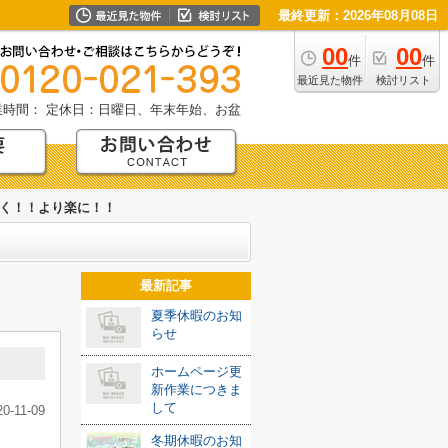
最終更新：2026年08月08日
00
00
件
件
最近見た物件
検討リスト
業時間：
定休日：日曜日、年末年始、お盆
く！！より楽に！！
最新記事
夏季休暇のお知
らせ
ホームページ更
新作業につきま
して
20-11-09
冬期休暇のお知