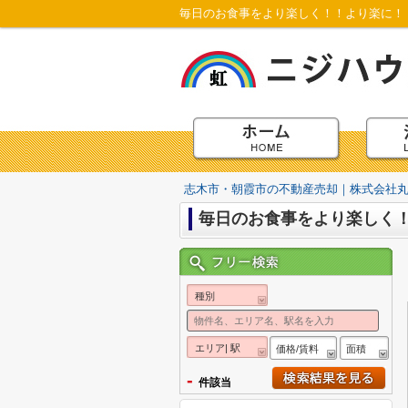
毎日のお食事をより楽しく！！より楽に！
志木市・朝霞市の不動産売却｜株式会社
毎日のお食事をより楽しく
種別
エリア| 駅
価格/賃料
面積
-
件該当