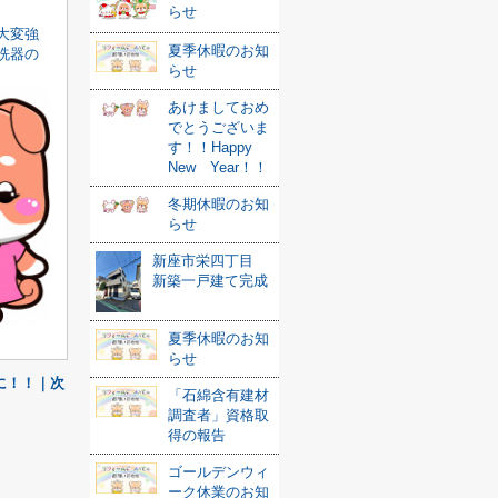
らせ
大変強
夏季休暇のお知
洗器の
らせ
あけましておめ
でとうございま
す！！Happy
New Year！！
冬期休暇のお知
らせ
新座市栄四丁目
新築一戸建て完成
夏季休暇のお知
らせ
に！！｜次
「石綿含有建材
調査者」資格取
得の報告
ゴールデンウィ
ーク休業のお知