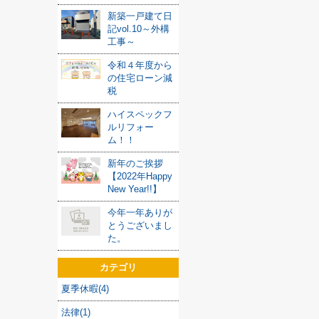
新築一戸建て日
記vol.10～外構
工事～
令和４年度から
の住宅ローン減
税
ハイスペックフ
ルリフォー
ム！！
新年のご挨拶
【2022年Happy
New Year!!】
今年一年ありが
とうございまし
た。
カテゴリ
夏季休暇(4)
法律(1)