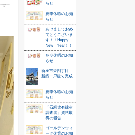
らせ
⌒▽⌒
夏季休暇のお知
らせ
あけましておめ
でとうございま
す！！Happy
New Year！！
冬期休暇のお知
らせ
新座市栄四丁目
新築一戸建て完成
夏季休暇のお知
らせ
「石綿含有建材
調査者」資格取
得の報告
ゴールデンウィ
ーク休業のお知