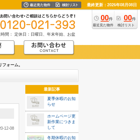
最終更新：2026年08月08日
00
00
件
件
最近見た物件
検討リスト
業時間：
定休日：日曜日、年末年始、お盆
リフォーム。
最新記事
夏季休暇のお知
らせ
ホームページ更
新作業につきま
して
20-12-08
。
冬期休暇のお知