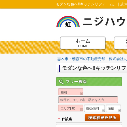
モダンな色へ‼キッチンリフォーム。｜志
志木市・朝霞市の不動産売却｜株式会社
モダンな色へ‼キッチンリフ
種別
エリア| 駅
価格/賃料
面積
-
件該当