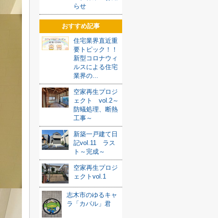
らせ
おすすめ記事
住宅業界直近重
要トピック！！
新型コロナウィ
ルスによる住宅
業界の...
空家再生プロジ
ェクト vol.2～
防蟻処理、断熱
工事～
新築一戸建て日
記vol.11 ラス
ト～完成～
空家再生プロジ
ェクトvol.1
志木市のゆるキャ
ラ「カパル」君