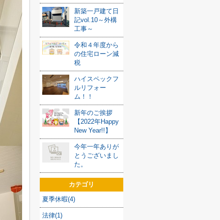
新築一戸建て日
記vol.10～外構
工事～
令和４年度から
の住宅ローン減
税
ハイスペックフ
ルリフォー
ム！！
新年のご挨拶
【2022年Happy
New Year!!】
今年一年ありが
とうございまし
た。
カテゴリ
夏季休暇(4)
法律(1)