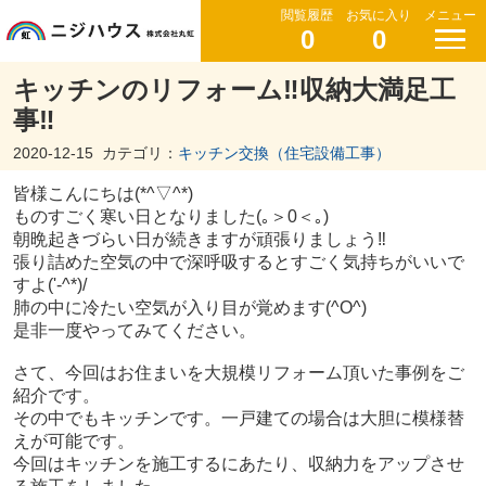
閲覧履歴
お気に入り
メニュー
0
0
キッチンのリフォーム‼収納大満足工
事‼
2020-12-15
カテゴリ：
キッチン交換（住宅設備工事）
皆様こんにちは(*^▽^*)
ものすごく寒い日となりました(｡＞0＜｡)
朝晩起きづらい日が続きますが頑張りましょう‼
張り詰めた空気の中で深呼吸するとすごく気持ちがいいで
すよ('-^*)/
肺の中に冷たい空気が入り目が覚めます(^O^)
是非一度やってみてください。
さて、今回はお住まいを大規模リフォーム頂いた事例をご
紹介です。
その中でもキッチンです。一戸建ての場合は大胆に模様替
えが可能です。
今回はキッチンを施工するにあたり、収納力をアップさせ