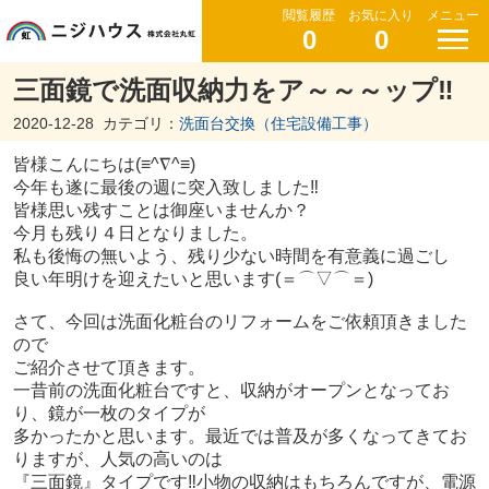
閲覧履歴
お気に入り
メニュー
0
0
三面鏡で洗面収納力をア～～～ップ‼
2020-12-28
カテゴリ：
洗面台交換（住宅設備工事）
皆様こんにちは(≡^∇^≡)
今年も遂に最後の週に突入致しました‼
皆様思い残すことは御座いませんか？
今月も残り４日となりました。
私も後悔の無いよう、残り少ない時間を有意義に過ごし
良い年明けを迎えたいと思います(＝⌒▽⌒＝)
さて、今回は洗面化粧台のリフォームをご依頼頂きました
ので
ご紹介させて頂きます。
一昔前の洗面化粧台ですと、収納がオープンとなってお
り、鏡が一枚のタイプが
多かったかと思います。最近では普及が多くなってきてお
りますが、人気の高いのは
『三面鏡』タイプです‼小物の収納はもちろんですが、電源