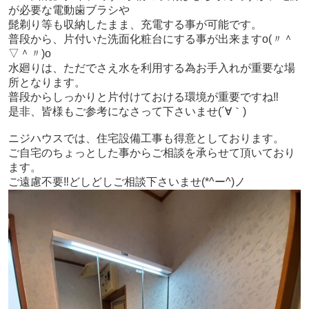
が必要な電動歯ブラシや
髭剃り等も収納したまま、充電する事が可能です。
普段から、片付いた洗面化粧台にする事が出来ますo(〃＾
▽＾〃)o
水廻りは、ただでさえ水を利用する為お手入れが重要な場
所となります。
普段からしっかりと片付けておける環境が重要ですね‼
是非、皆様もご参考になさって下さいませ(´∀｀)
ニジハウスでは、住宅設備工事も得意としております。
ご自宅のちょっとした事からご相談を承らせて頂いており
ます。
ご遠慮不要‼どしどしご相談下さいませ(*^ー^)ノ