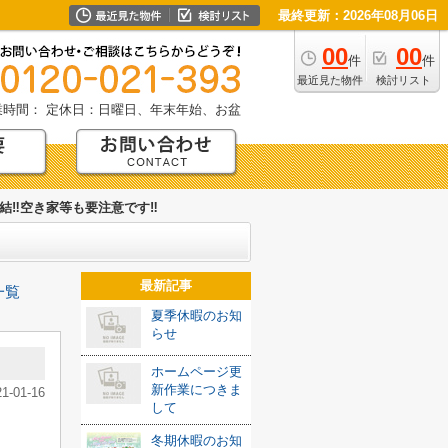
最終更新：2026年08月06日
00
00
件
件
最近見た物件
検討リスト
業時間：
定休日：日曜日、年末年始、お盆
結‼空き家等も要注意です‼
最新記事
一覧
夏季休暇のお知
らせ
ホームページ更
新作業につきま
21-01-16
して
冬期休暇のお知