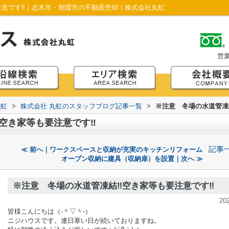
注意です‼｜志木市・朝霞市の不動産売却｜株式会社丸虹
営
丸虹
>
株式会社 丸虹のスタッフブログ記事一覧
>
※注意 冬場の水道管凍
空き家等も要注意です‼
記事
≪ 前へ｜ワークスペースと収納が充実のキッチンリフォーム
オープン収納に建具（収納扉）を設置｜次へ ≫
※注意 冬場の水道管凍結‼空き家等も要注意です‼
20
皆様こんにちは（‐＾▽＾‐）
ニジハウスです。連日寒い日が続いておりますね。