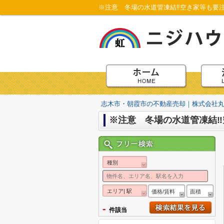
※注意 冬場の水道管凍結‼空き家等も要
志木市・朝霞市の不動産売却｜株式会社
※注意 冬場の水道管凍結‼
種別
エリア| 駅
価格/賃料
面積
-
件該当