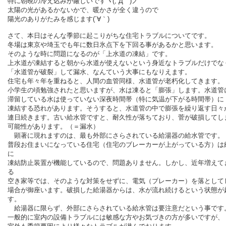
特に朝晩の冷え込みが厳しいですヽ(;´Д｀)ノ
太陽の光があるかないかで、暖かさが全く違うので
陽光のありがたみを感じます(´∀｀)
さて、本日はそんな季節に起こりがちな住宅トラブルについてです。
冬場は東京や埼玉でも年に数日氷点下を下回る事があるかと思います。
そのような時に問題になるのが「上水道の凍結」です。
上水道が凍結すると朝から水道が使えないという身近なトラブルだけでな
「水道管が破裂」して漏水、なんていう大事にもなりえます。
住宅も年々年を重ねると、人間の血管同様、水道管が老朽化してきます。
小学生の頃勉強されたと思いますが、水は凍ると「膨張」します。水道管
滞留している水は使っていない深夜時間帯（特に気温が下がる時間帯）に
凍結する恐れがあります。そうすると、水道管の中で膨張を繰り返す日々
連日続きます。古い給水管ですと、耐久性が落ちており、菅が破損してし
可能性があります。（＝漏水）
顕著に現れますのは、最も外部にさらされている給湯器の給水管です。
普段お住まいになっている住宅（住宅のブレーカーが上がっている方）は
に
凍結防止装置が機能しているので、問題ありません。しかし、近年増えて
る
空き家等では、そのような対策をせずに、電気（ブレーカー）を落として
場合が御座います。破損した給湯器からは、水が流れ続けるという状態が
す。
給湯器に限らず、外部にさらされている給水管は要注意だという事です
一般的に室内の設備トラブルには敏感な方やお気づきの方が多いですが、