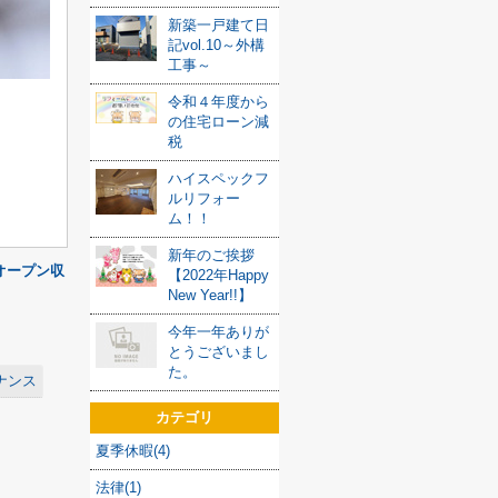
新築一戸建て日
記vol.10～外構
工事～
令和４年度から
の住宅ローン減
税
ハイスペックフ
ルリフォー
ム！！
新年のご挨拶
オープン収
【2022年Happy
New Year!!】
今年一年ありが
とうございまし
た。
ナンス
カテゴリ
夏季休暇(4)
法律(1)