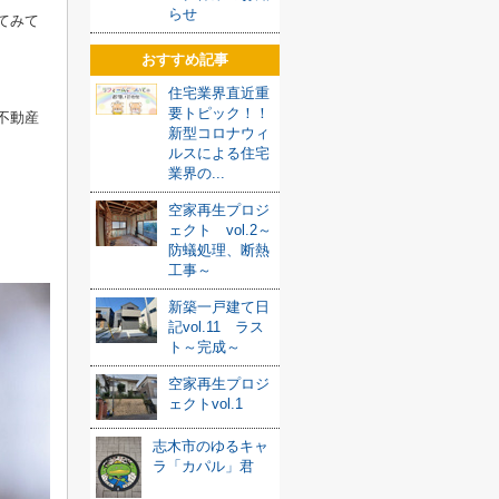
らせ
てみて
おすすめ記事
住宅業界直近重
要トピック！！
不動産
新型コロナウィ
ルスによる住宅
業界の...
空家再生プロジ
ェクト vol.2～
防蟻処理、断熱
工事～
新築一戸建て日
記vol.11 ラス
ト～完成～
空家再生プロジ
ェクトvol.1
志木市のゆるキャ
ラ「カパル」君