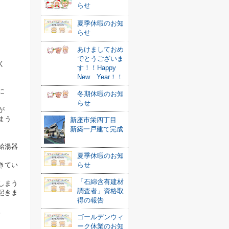
らせ
夏季休暇のお知
らせ
あけましておめ
でとうございま
く
す！！Happy
New Year！！
に
冬期休暇のお知
らせ
が
まう
新座市栄四丁目
新築一戸建て完成
給湯器
夏季休暇のお知
きてい
らせ
「石綿含有建材
しまう
調査者」資格取
起きま
得の報告
。
ゴールデンウィ
ーク休業のお知