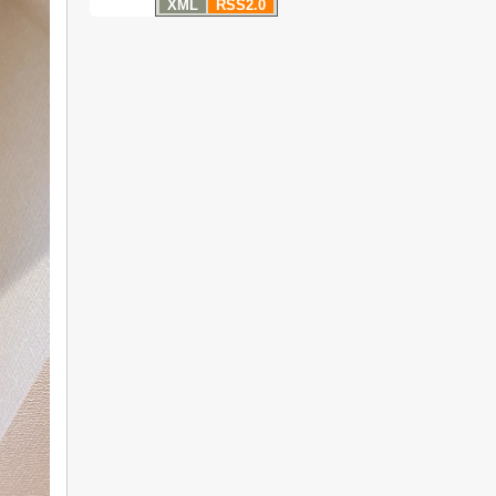
XML
RSS2.0