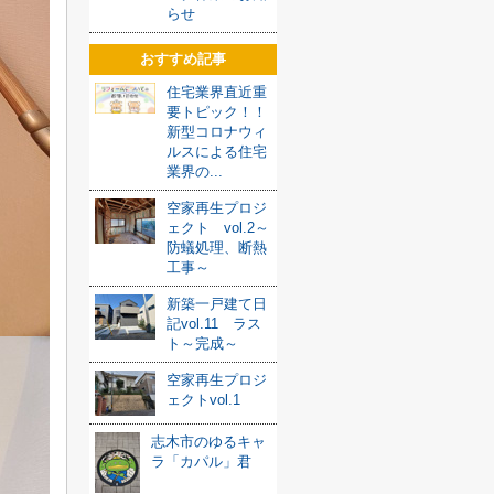
らせ
おすすめ記事
住宅業界直近重
要トピック！！
新型コロナウィ
ルスによる住宅
業界の...
空家再生プロジ
ェクト vol.2～
防蟻処理、断熱
工事～
新築一戸建て日
記vol.11 ラス
ト～完成～
空家再生プロジ
ェクトvol.1
志木市のゆるキャ
ラ「カパル」君