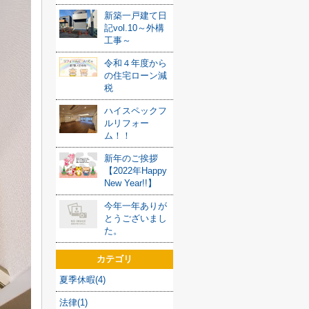
新築一戸建て日
記vol.10～外構
工事～
令和４年度から
の住宅ローン減
税
ハイスペックフ
ルリフォー
ム！！
新年のご挨拶
【2022年Happy
New Year!!】
今年一年ありが
とうございまし
た。
カテゴリ
夏季休暇(4)
法律(1)