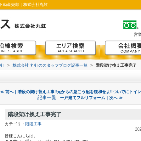
不動産売却｜株式会社丸虹
営
丸虹
>
株式会社 丸虹のスタッフブログ記事一覧
>
階段架け換え工事完了
≪ 前へ｜階段の架け替え工事‼元からの急こう配を緩和せよ‼ついでにトイ
記事一覧
一戸建てフルリフォーム｜次へ ≫
階段架け換え工事完了
カテゴリ：
階段工事
20
皆様こんにちは。