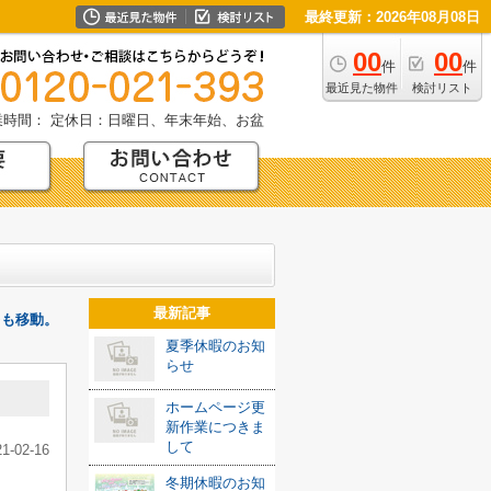
最終更新：2026年08月08日
00
00
件
件
最近見た物件
検討リスト
業時間：
定休日：日曜日、年末年始、お盆
最新記事
レも移動。
夏季休暇のお知
らせ
ホームページ更
新作業につきま
して
21-02-16
冬期休暇のお知