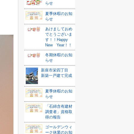
らせ
夏季休暇のお知
らせ
あけましておめ
でとうございま
す！！Happy
New Year！！
冬期休暇のお知
らせ
新座市栄四丁目
新築一戸建て完成
夏季休暇のお知
らせ
「石綿含有建材
調査者」資格取
得の報告
ゴールデンウィ
ーク休業のお知