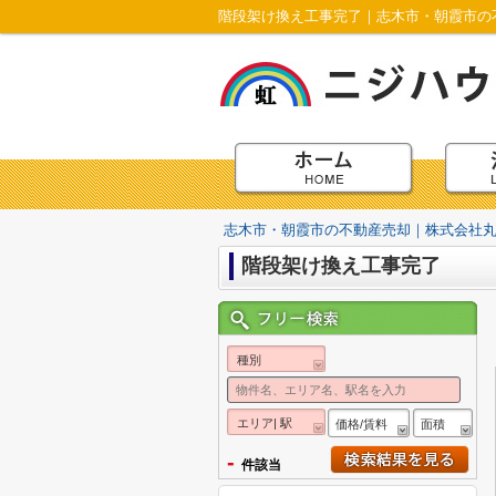
階段架け換え工事完了｜志木市・朝霞市の
志木市・朝霞市の不動産売却｜株式会社
階段架け換え工事完了
種別
エリア| 駅
価格/賃料
面積
-
件該当