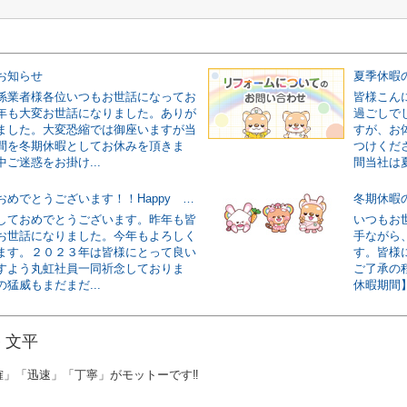
お知らせ
夏季休暇
係業者様各位いつもお世話になってお
皆様こん
年も大変お世話になりました。ありが
過ごしで
ました。大変恐縮では御座いますが当
すが、お
間を冬期休暇としてお休みを頂きま
つけくだ
ご迷惑をお掛け...
間当社は夏
あけましておめでとうございます！！Happy New Year！！
冬期休暇
しておめでとうございます。昨年も皆
いつもお
お世話になりました。今年もよろしく
手ながら
ます。２０２３年は皆様にとって良い
す。皆様
すよう丸虹社員一同祈念しておりま
ご了承の
猛威もまだまだ...
休暇期間】
 文平
確」「迅速」「丁寧」がモットーです‼