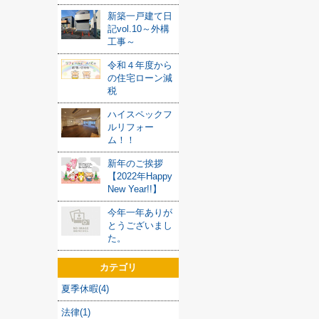
新築一戸建て日
記vol.10～外構
工事～
令和４年度から
の住宅ローン減
税
ハイスペックフ
ルリフォー
ム！！
新年のご挨拶
【2022年Happy
New Year!!】
今年一年ありが
とうございまし
た。
カテゴリ
夏季休暇(4)
法律(1)