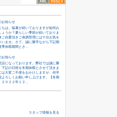
XML
RSS2.0
のお知らせ
にちは。猛暑が続いておりますが如何お
しょうか？夏らしい季節が続いておりま
体ご自愛頂きご体調管理には十分お気を
さいませ。さて、誠に勝手ながら下記期
季休暇期間とさ...
のお知らせ
世話になっております。弊社では誠に勝
、下記の日程を冬期休暇とさせて頂きま
には大変ご不便をおかけしますが、何卒
程よろしくお願い申し上げます。【冬期
２０２２年１２...
スタッフ情報を見る