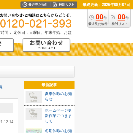
最終更新：2026年08月07日
00
00
件
件
最近見た物件
検討リスト
業時間：
定休日：日曜日、年末年始、お盆
最新記事
覧
夏季休暇のお知
らせ
ホームページ更
新作業につきま
して
21-12-14
冬期休暇のお知