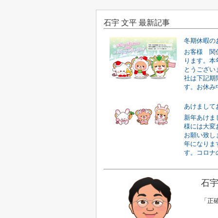
石宇 文平 最新記事
冬期休暇の
お客様 関
ります。本
とうござい
社は下記期
す。お休み中
新年あけま
様には大変
お願い致し
年になりま
す。コロナの
石宇
「正