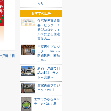
らせ
おすすめ記事
住宅業界直近重
要トピック！！
新型コロナウィ
ルスによる住宅
業界の...
空家再生プロジ
ェクト vol.2～
防蟻処理、断熱
一戸建て日
工事～
新築一戸建て日
記vol.11 ラス
ト～完成～
空家再生プロジ
ェクトvol.1
志木市のゆるキャ
ラ「カパル」君